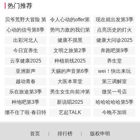
热门推荐
贝爷荒野大冒险 第
令人心动的offer第
现在就出发第3季
一季
7季
心动的信号第8季
势均力敌的我们第
点亮历史的灯火
2季
出彩河北人
健康不摸黑
健康大问诊2025
今日宜养生
文明之旅第2季
奔跑吧第9季
云享健康2025
种植前线2025
养生堂
亚洲新声
天赐的声音第6季
wei！快出来玩
越动青春
大医本草堂
第三调解室
乐在旅途第3季
男生女生向前冲第
微笑一号店
17季
种地吧第3季
新说唱2025
哈哈哈哈哈第5季
绷不住了啦·春日特
艺起TALK
今晚不加班
辑
首页
|
排行榜
|
版权申明