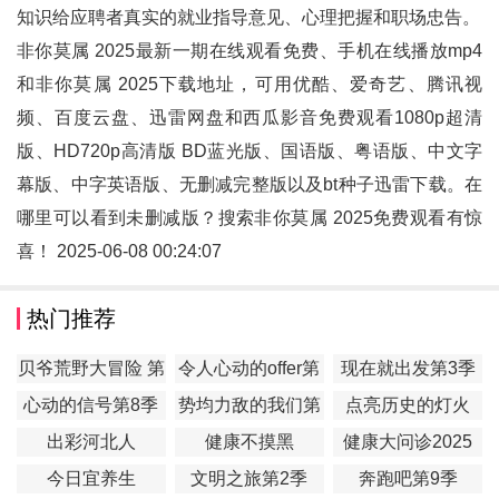
知识给应聘者真实的就业指导意见、心理把握和职场忠告。
非你莫属 2025最新一期在线观看免费、手机在线播放mp4
和
非你莫属 2025
下载地址，可用优酷、爱奇艺、腾讯视
频、百度云盘、迅雷网盘和西瓜影音免费观看1080p超清
版、HD720p高清版 BD蓝光版、国语版、粤语版、中文字
幕版、中字英语版、无删减完整版以及bt种子迅雷下载。在
哪里可以看到未删减版？搜索非你莫属 2025免费观看有惊
喜！ 2025-06-08 00:24:07
热门推荐
贝爷荒野大冒险 第
令人心动的offer第
现在就出发第3季
一季
7季
心动的信号第8季
势均力敌的我们第
点亮历史的灯火
2季
出彩河北人
健康不摸黑
健康大问诊2025
今日宜养生
文明之旅第2季
奔跑吧第9季