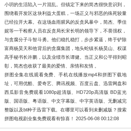
小玥的生活陷入一片混乱。但镇定下来的简杰很快意识到，
围绕着开发区这块利益大蛋糕，一场正义与邪恶的殊死较量
已经拉开大幕。在这场血雨腥风的反贪风暴中，简杰、季佳
妮等一干检察人员在反贪局长宋长明的领导下，不畏强权，
与贪腐分子斗智斗勇。他们稳扎稳打，步步紧逼，终于铲除
富商杨昊天和他背后的贪腐集团，地头蛇镇长杨昊山、权谋
高手秘书长许鹏，以及业绩市长谭健。当正义和公平得到昭
彰，简杰也收获了最美的爱情、亲情和友情 。
拼图全集在线观看免费、手机在线播放mp4和
拼图
下载地
址，可用优酷、爱奇艺、腾讯视频、百度云盘、迅雷网盘和
西瓜影音免费观看1080p超清版、HD720p高清版 BD蓝光
版、国语版、粤语版、中文字幕版、中字英语版、无删减完
整版以及bt种子迅雷下载。在哪里可以看到未删减版？搜索
拼图电视剧全集免费观看有惊喜！ 2025-06-08 00:12:08