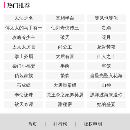
热门推荐
以法之名
真相半白
等风也等你
傅太太的马甲有一
仙剑奇侠传三
贵嫡
点多
攻略冷少主
破刃
花月
太太太厉害
尚公主
龙骨焚箱
掌上齐眉
太后有喜
仙人之上
柴门小福妻
半醒
牢笼
伪装家族
繁欢
当星光坠入花海
茧成蝶
大唐重案组
山神
奉命还珠
龙王令之妃卿莫属
漂洋过海来送你
钦天奇谭
甜秘密
她的盛宴
首页
|
排行榜
|
版权申明