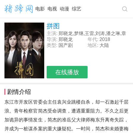
电影
电视
动漫
综艺
拼图
主演:
郑晓龙,梦继,王雷,刘涛,潘之琳,章
申,邵汶,姚安濂,徐梵溪,梁冠华,施京明,
导演:
郑晓龙
年代:
2018
巫刚,王斑,石铁英,奇道,王新军,
类型:
国产剧
地区:
大陆
在线播放
剧情介绍
东江市开发区管委会主任袁兴业跳楼自杀，却一石激起千层
浪。青年检察官简杰受命调查，遭遇重重阻力。不久之后更
加诡异的事情发生，简杰的准岳父大律师梅东升离奇失踪，
并成为一桩谋杀案的重大嫌疑犯。一时间，简杰和未婚妻梅