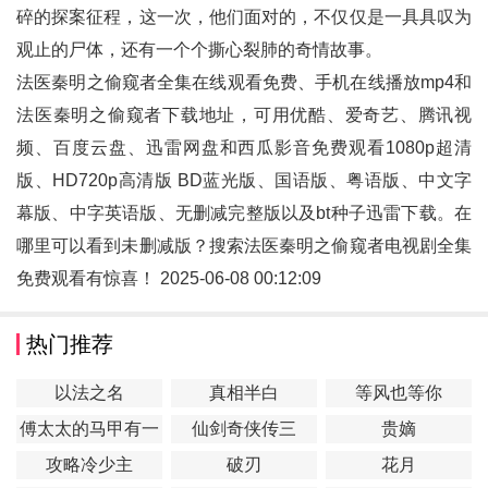
碎的探案征程，这一次，他们面对的，不仅仅是一具具叹为
观止的尸体，还有一个个撕心裂肺的奇情故事。
法医秦明之偷窥者全集在线观看免费、手机在线播放mp4和
法医秦明之偷窥者
下载地址，可用优酷、爱奇艺、腾讯视
频、百度云盘、迅雷网盘和西瓜影音免费观看1080p超清
版、HD720p高清版 BD蓝光版、国语版、粤语版、中文字
幕版、中字英语版、无删减完整版以及bt种子迅雷下载。在
哪里可以看到未删减版？搜索法医秦明之偷窥者电视剧全集
免费观看有惊喜！ 2025-06-08 00:12:09
热门推荐
以法之名
真相半白
等风也等你
傅太太的马甲有一
仙剑奇侠传三
贵嫡
点多
攻略冷少主
破刃
花月