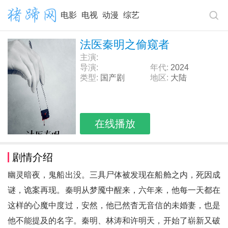
电影
电视
动漫
综艺
法医秦明之偷窥者
主演:
导演:
年代:
2024
类型:
国产剧
地区:
大陆
在线播放
剧情介绍
幽灵暗夜，鬼船出没。三具尸体被发现在船舱之内，死因成
谜，诡案再现。秦明从梦魇中醒来，六年来，他每一天都在
这样的心魔中度过，安然，他已然杳无音信的未婚妻，也是
他不能提及的名字。秦明、林涛和许明天，开始了崭新又破