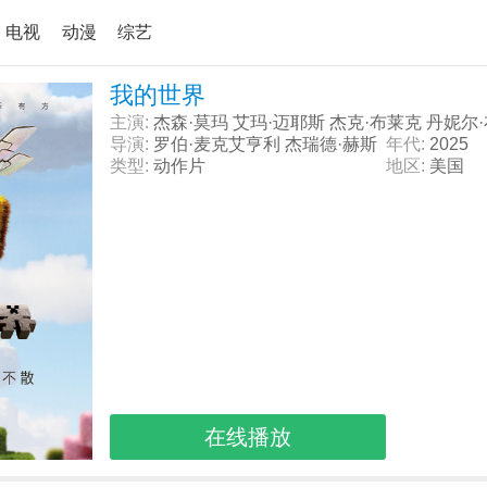
电视
动漫
综艺
我的世界
主演:
杰森·莫玛 艾玛·迈耶斯 杰克·布莱克 丹妮尔
导演:
罗伯·麦克艾亨利 杰瑞德·赫斯
年代:
2025
类型:
动作片
地区:
美国
在线播放