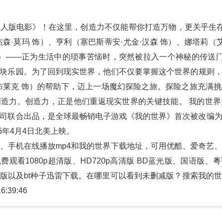
人版电影》！在这里，创造力不仅能帮你打造万物，更关乎生存
（杰森·莫玛 饰）、亨利（塞巴斯蒂安·尤金·汉森 饰）、娜塔莉（
饰）——正为生活中的琐事苦恼时，突然被拉入一个神秘的传送门
块乐园。为了回到现实世界，他们不仅要掌握这个世界的规则
布莱克 饰）的帮助下，迈上一场魔幻探险之旅。探险之旅充满
造力。创造力，正是他们重返现实世界的关键技能。 我的世
司联合出品，是全球最畅销电子游戏《我的世界》首次被改编
2025年4月4日北美上映。
、手机在线播放mp4和
我的世界
下载地址，可用优酷、爱奇艺
观看1080p超清版、HD720p高清版 BD蓝光版、国语版
版以及bt种子迅雷下载。在哪里可以看到未删减版？搜索我的
6:39:46