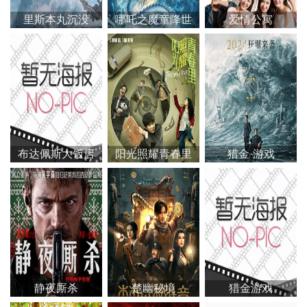
里斯本丸沉没
哪吒之魔童降世
爱情公寓
布达佩斯大饭店
阳光照耀青春里
猎金·游戏
静夜厮杀
楚幽秘境
猎金游戏