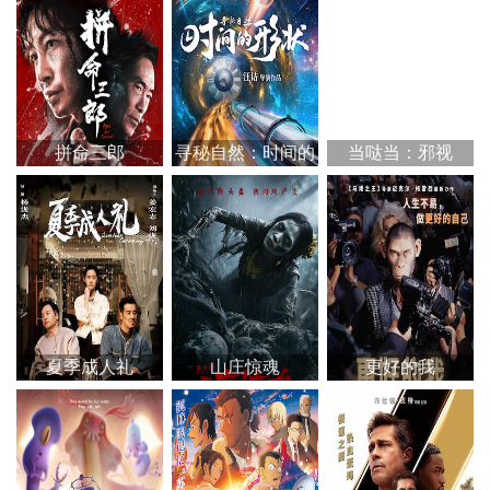
拼命三郎
寻秘自然：时间的
当哒当：邪视
形状
夏季成人礼
山庄惊魂
更好的我