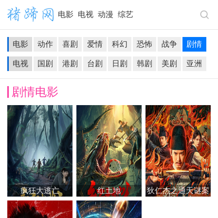
电影
电视
动漫
综艺
电影
动作
喜剧
爱情
科幻
恐怖
战争
剧情
电视
国剧
港剧
台剧
日剧
韩剧
美剧
亚洲
剧情电影
疯狂大逃亡
红土地
狄仁杰之通天谜案