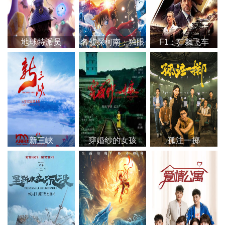
地球特派员
名侦探柯南：独眼
F1：狂飙飞车
的残像
新三峡
穿婚纱的女孩
孤注一掷