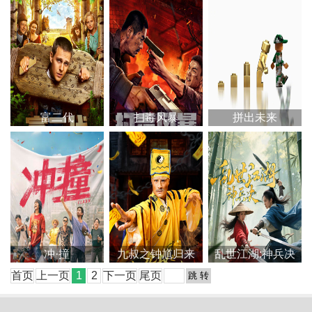
富二代
扫毒风暴
拼出未来
冲·撞
九叔之钟馗归来
乱世江湖:神兵决
首页
上一页
1
2
下一页
尾页