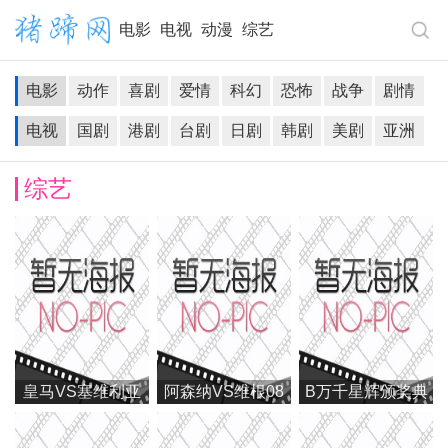
电影
电视
动漫
综艺
电影
动作
喜剧
爱情
科幻
恐怖
战争
剧情
电视
国剧
港剧
台剧
日剧
韩剧
美剧
亚洲
综艺
皇马VS塞维利亚
阿森纳VS维根08
B万千星辉颁奖典
西甲第14轮
英超第16轮
礼2008