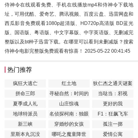
侍神令在线观看免费、手机在线播放mp4和
侍神令
下载地
址，可用优酷、爱奇艺、腾讯视频、百度云盘、迅雷网盘和
西瓜影音免费观看1080p超清版、HD720p高清版 BD蓝光
版、国语版、粤语版、中文字幕版、中字英语版、无删减完
整版以及bt种子迅雷下载。在哪里可以看到未删减版？搜索
侍神令电影完整版免费观看有惊喜！ 2025-05-22 00:41:45
热门推荐
疯狂大逃亡
红土地
狄仁杰之通天谜案
拼命三郎
寻秘自然：时间的
当哒当：邪视
形状
夏季成人礼
山庄惊魂
更好的我
地球特派员
名侦探柯南：独眼
F1：狂飙飞车
的残像
新三峡
穿婚纱的女孩
孤注一掷
里斯本丸沉没
哪吒之魔童降世
爱情公寓