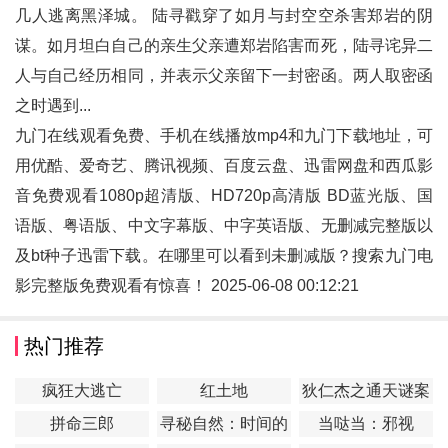
几人逃离黑泽城。 陆寻戳穿了如月与封空空杀害郑岩的阴
谋。如月坦白自己的亲生父亲遭郑岩陷害而死，陆寻诧异二
人与自己经历相同，并表示父亲留下一封密函。两人取密函
之时遇到...
九门在线观看免费、手机在线播放mp4和
九门
下载地址，可
用优酷、爱奇艺、腾讯视频、百度云盘、迅雷网盘和西瓜影
音免费观看1080p超清版、HD720p高清版 BD蓝光版、国
语版、粤语版、中文字幕版、中字英语版、无删减完整版以
及bt种子迅雷下载。在哪里可以看到未删减版？搜索九门电
影完整版免费观看有惊喜！ 2025-06-08 00:12:21
热门推荐
疯狂大逃亡
红土地
狄仁杰之通天谜案
拼命三郎
寻秘自然：时间的
当哒当：邪视