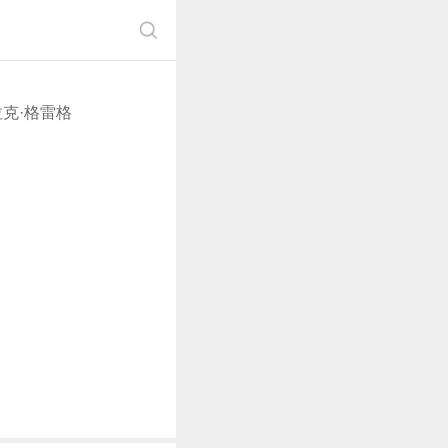
克拉克·格雷格