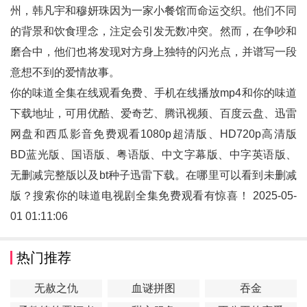
州，韩凡宇和穆妍珠因为一家小餐馆而命运交织。他们不同
的背景和饮食理念，注定会引发无数冲突。然而，在争吵和
磨合中，他们也将发现对方身上独特的闪光点，并谱写一段
意想不到的爱情故事。
你的味道全集在线观看免费、手机在线播放mp4和
你的味道
下载地址，可用优酷、爱奇艺、腾讯视频、百度云盘、迅雷
网盘和西瓜影音免费观看1080p超清版、HD720p高清版
BD蓝光版、国语版、粤语版、中文字幕版、中字英语版、
无删减完整版以及bt种子迅雷下载。在哪里可以看到未删减
版？搜索你的味道电视剧全集免费观看有惊喜！ 2025-05-
01 01:11:06
热门推荐
无赦之仇
血谜拼图
吞金