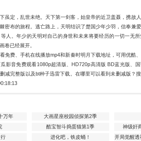
下虽定，乱世未绝。天下第一剑客，始皇帝的近卫盖聂，携故
棘密布的旅程。逃亡路上，天明结识了楚国少年少羽，信奉兼
月等人。年少的天明对自己的身世和未来将要经历的一切一无所
画卷已经展开。
看免费、手机在线播放mp4和
新秦时明月
下载地址，可用优酷
影音免费观看1080p超清版、HD720p高清版 BD蓝光版
删减完整版以及bt种子迅雷下载。在哪里可以看到未删减版？
0:18:13
十万年
大画星座校园侦探第2季
院
酷宝智斗捣蛋猫第1季
神级奸
太行
进化吧，铁皮蛹！
开局觉醒透