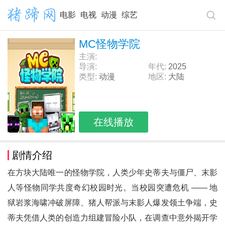
电影
电视
动漫
综艺
MC怪物学院
主演:
导演:
年代:
2025
类型:
动漫
地区:
大陆
在线播放
剧情介绍
在方块大陆唯一的怪物学院，人类少年史蒂夫与僵尸、末影
人等怪物同学共度奇幻校园时光。当校园突遭危机 —— 地
狱岩浆海啸冲破屏障、猪人帮派与末影人爆发领土争端，史
蒂夫凭借人类的创造力组建冒险小队，在调查中意外揭开学