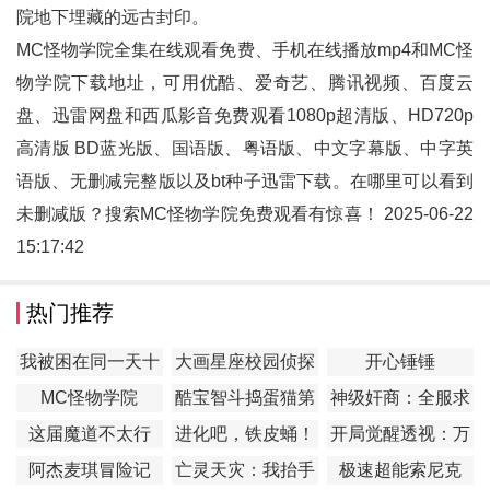
院地下埋藏的远古封印。
MC怪物学院全集在线观看免费、手机在线播放mp4和
MC怪
物学院
下载地址，可用优酷、爱奇艺、腾讯视频、百度云
盘、迅雷网盘和西瓜影音免费观看1080p超清版、HD720p
高清版 BD蓝光版、国语版、粤语版、中文字幕版、中字英
语版、无删减完整版以及bt种子迅雷下载。在哪里可以看到
未删减版？搜索MC怪物学院免费观看有惊喜！ 2025-06-22
15:17:42
热门推荐
我被困在同一天十
大画星座校园侦探
开心锤锤
万年
第2季
MC怪物学院
酷宝智斗捣蛋猫第
神级奸商：全服求
1季
我别薅了
这届魔道不太行
进化吧，铁皮蛹！
开局觉醒透视：万
物皆透,我即无敌
阿杰麦琪冒险记
亡灵天灾：我抬手
极速超能索尼克