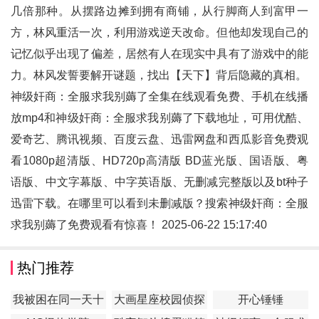
几倍那种。从摆路边摊到拥有商铺，从行脚商人到富甲一
方，林风重活一次，利用游戏逆天改命。但他却发现自己的
记忆似乎出现了偏差，居然有人在现实中具有了游戏中的能
力。林风发誓要解开谜题，找出【天下】背后隐藏的真相。
神级奸商：全服求我别薅了全集在线观看免费、手机在线播
放mp4和
神级奸商：全服求我别薅了
下载地址，可用优酷、
爱奇艺、腾讯视频、百度云盘、迅雷网盘和西瓜影音免费观
看1080p超清版、HD720p高清版 BD蓝光版、国语版、粤
语版、中文字幕版、中字英语版、无删减完整版以及bt种子
迅雷下载。在哪里可以看到未删减版？搜索神级奸商：全服
求我别薅了免费观看有惊喜！ 2025-06-22 15:17:40
热门推荐
我被困在同一天十
大画星座校园侦探
开心锤锤
万年
第2季