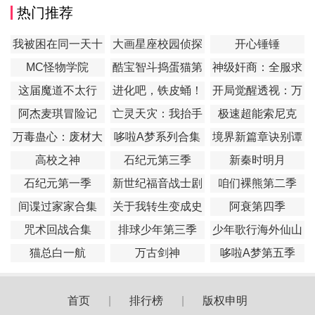
热门推荐
我被困在同一天十
大画星座校园侦探
开心锤锤
万年
第2季
MC怪物学院
酷宝智斗捣蛋猫第
神级奸商：全服求
1季
我别薅了
这届魔道不太行
进化吧，铁皮蛹！
开局觉醒透视：万
物皆透,我即无敌
阿杰麦琪冒险记
亡灵天灾：我抬手
极速超能索尼克
百万骨海
万毒蛊心：废材大
哆啦A梦系列合集
境界新篇章诀别谭
小姐杀疯了
篇
高校之神
石纪元第三季
新秦时明月
石纪元第一季
新世纪福音战士剧
咱们裸熊第二季
场版：Q
间谍过家家合集
​关于我转生变成史
阿衰第四季
莱姆这档事第一季
咒术回战合集
排球少年第三季
少年歌行海外仙山
篇
猫总白一航
万古剑神
哆啦A梦第五季
首页
|
排行榜
|
版权申明