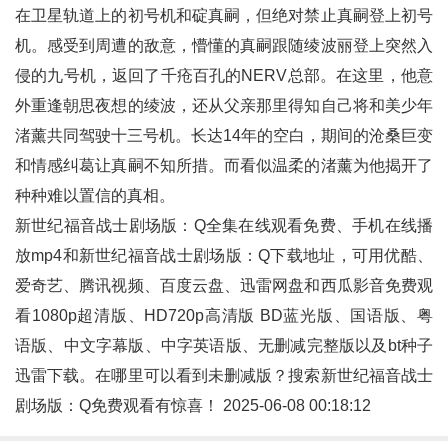
在卫星轨道上的初号机和碇真嗣，但绝对禁止真嗣登上初号
机。感受到周遭的敌意，懵懂的真嗣跟随绫波丽登上突然入
侵的九号机，返回了千疮百孔的NERV总部。在这里，他意
外重逢朝思夜想的绫波，还从父亲那里得知自己将和美少年
渚薰共同驾驶十三号机。长达14年的空白，期间的沧桑巨变
和情感纠葛让真嗣不知所措。而看似温柔的渚薰为他揭开了
种种难以置信的真相。
新世纪福音战士剧场版：Q全集在线观看免费、手机在线播
放mp4和
新世纪福音战士剧场版：Q
下载地址，可用优酷、
爱奇艺、腾讯视频、百度云盘、迅雷网盘和西瓜影音免费观
看1080p超清版、HD720p高清版 BD蓝光版、国语版、粤
语版、中文字幕版、中字英语版、无删减完整版以及bt种子
迅雷下载。在哪里可以看到未删减版？搜索新世纪福音战士
剧场版：Q免费观看有惊喜！ 2025-06-08 00:18:12