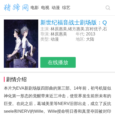
电影
电视
动漫
综艺
新世纪福音战士剧场版：Q
主演:
林原惠美,绪方惠美,宫村优子,石
田彰,三石琴乃,山寺宏一,坂本真绫,子安
导演:
林原惠美
年代:
2013
武人,山口由里子,立木文彦,清川元梦,长
类型:
动漫
地区:
大陆
泽美树,岩永哲哉,关智一,岩男润子,
在线播放
剧情介绍
本片为EVA新剧场版四部曲的第三部。14年前，初号机疑似
神化第一形态的觉醒带来近三冲击，使世界发生前所未有的
巨变。在此之后，葛城美里等NERV旧部出走，成立了反抗
seele和NERV的Wille。Wille授命明日香和真里夺回被封印