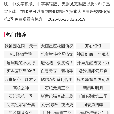
版、中文字幕版、中字英语版、无删减完整版以及bt种子迅
雷下载。在哪里可以看到未删减版？搜索大画星座校园侦探
第2季免费观看有惊喜！ 2025-06-23 02:25:19
热门推荐
我被困在同一天十
大画星座校园侦探
开心锤锤
万年
第2季
MC怪物学院
酷宝智斗捣蛋猫第
神级奸商：全服求
1季
我别薅了
这届魔道不太行
进化吧，铁皮蛹！
开局觉醒透视：万
物皆透,我即无敌
阿杰麦琪冒险记
亡灵天灾：我抬手
极速超能索尼克
百万骨海
万毒蛊心：废材大
哆啦A梦系列合集
境界新篇章诀别谭
小姐杀疯了
篇
高校之神
石纪元第三季
新秦时明月
石纪元第一季
新世纪福音战士剧
咱们裸熊第二季
场版：Q
间谍过家家合集
​关于我转生变成史
阿衰第四季
莱姆这档事第一季
咒术回战合集
排球少年第三季
少年歌行海外仙山